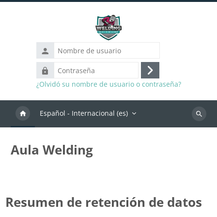
Salta al contenido principal
Nombre
de
Contraseña
usuario
Acceder
¿Olvidó su nombre de usuario o contraseña?
Español - Internacional ‎(es)‎
Buscar
cursos
Aula Welding
Resumen de retención de datos